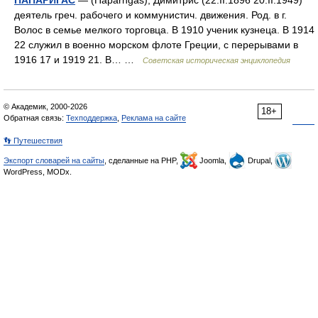
ПАПАРИГАС
— (Пaparngas), Димитрис (22.II.1896 20.II.1949)
деятель греч. рабочего и коммунистич. движения. Род. в г.
Волос в семье мелкого торговца. В 1910 ученик кузнеца. В 1914
22 служил в военно морском флоте Греции, с перерывами в
1916 17 и 1919 21. В… …
Советская историческая энциклопедия
© Академик, 2000-2026
18+
Обратная связь:
Техподдержка
,
Реклама на сайте
👣 Путешествия
Экспорт словарей на сайты
, сделанные на PHP,
Joomla,
Drupal,
WordPress, MODx.